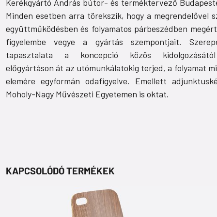
Kerékgyártó András bútor- és terméktervező Budapeste
Minden esetben arra törekszik, hogy a megrendelővel s
együttműködésben és folyamatos párbeszédben megért
figyelembe vegye a gyártás szempontjait. Szere
tapasztalata a koncepció közös kidolgozásátó
előgyártáson át az utómunkálatokig terjed, a folyamat m
elemére egyformán odafigyelve. Emellett adjunktusk
Moholy-Nagy Művészeti Egyetemen is oktat.
KAPCSOLÓDÓ TERMÉKEK