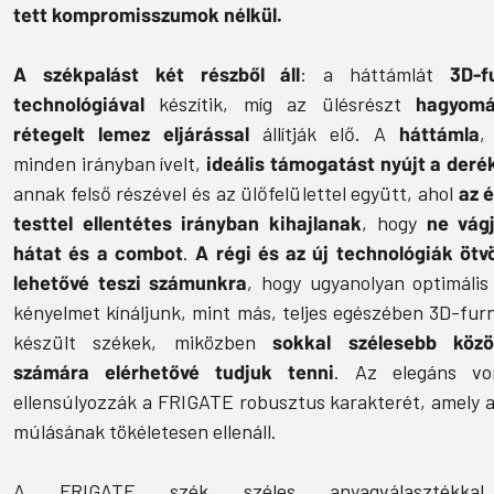
tett kompromisszumok nélkül.
A székpalást két részből áll
: a háttámlát
3D-f
technológiával
készítik, míg az ülésrészt
hagyomá
rétegelt lemez eljárással
állítják elő. A
háttámla
,
minden irányban ívelt,
ideális támogatást nyújt a der
annak felső részével és az ülőfelülettel együtt, ahol
az é
testtel ellentétes irányban kihajlanak
, hogy
ne vág
hátat és a combot
.
A régi és az új technológiák ötv
lehetővé teszi számunkra
, hogy ugyanolyan optimális 
kényelmet kínáljunk, mint más, teljes egészében 3D-furn
készült székek, miközben
sokkal szélesebb köz
számára elérhetővé tudjuk tenni
. Az elegáns vo
ellensúlyozzák a FRIGATE robusztus karakterét, amely a
múlásának tökéletesen ellenáll.
A FRIGATE szék széles anyagválasztékka