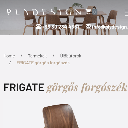
0
+36 30 234 4561
info@plydesign
Home
Termékek
Ülőbútorok
FRIGATE görgős forgószék
görgős forgószék
FRIGATE