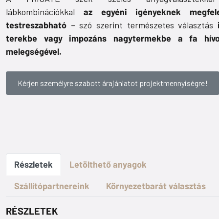
lábkombinációkkal
az egyéni igényeknek megfele
testreszabható
– szó szerint természetes választás
terekbe vagy impozáns nagytermekbe a fa hívo
melegségével.
Kérjen személyre szabott árajánlatot projektmennyiségre!
Részletek
Letölthető anyagok
Szállítópartnereink
Környezetbarát választás
RÉSZLETEK