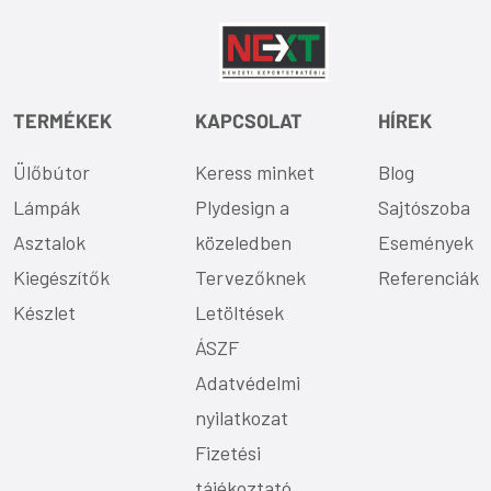
TERMÉKEK
KAPCSOLAT
HÍREK
Ülőbútor
Keress minket
Blog
Lámpák
Plydesign a
Sajtószoba
Asztalok
közeledben
Események
Kiegészítők
Tervezőknek
Referenciák
Készlet
Letöltések
ÁSZF
Adatvédelmi
nyilatkozat
Fizetési
tájékoztató