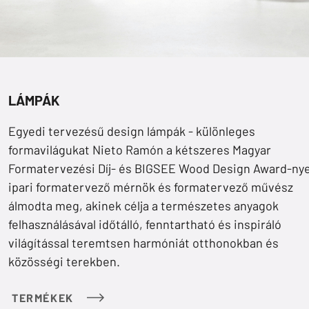
LÁMPÁK
Egyedi tervezésű design lámpák - különleges
formavilágukat Nieto Ramón a kétszeres Magyar
Formatervezési Díj- és BIGSEE Wood Design Award-ny
ipari formatervező mérnök és formatervező művész
álmodta meg, akinek célja a természetes anyagok
felhasználásával időtálló, fenntartható és inspiráló
világítással teremtsen harmóniát otthonokban és
közösségi terekben.
TERMÉKEK