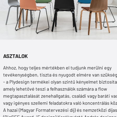
ASZTALOK
Ahhoz, hogy teljes mértékben el tudjunk merülni egy
tevékenységben, tiszta és nyugodt elmére van szüksé
- a Plydesign termékei olyan szintű kényelmet biztosít
amely lehetővé teszi a felhasználók számára a flow
megtapasztalását zenehallgatás, családi vagy baráti va
vagy igényes szellemi feladatokra való koncentrálás kö
A hazai (Magyar Formatervezési díj) és nemzetközi díja
(BigSEE Award, iF design) Kerékgyártó András designe