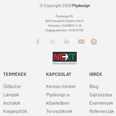
© Copyright 2026
Plydesign
Plydesign Kft.
8200 Veszprém Stadion köz 11.
Adószám: 24939670-2-19
Cégjegyzékszám: 19 09 517197
TERMÉKEK
KAPCSOLAT
HÍREK
Ülőbútor
Keress minket
Blog
Lámpák
Plydesign a
Sajtószoba
Asztalok
közeledben
Események
Kiegészítők
Tervezőknek
Referenciák