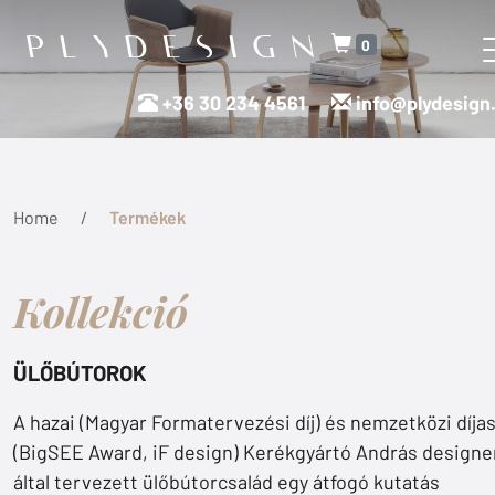
0
+36 30 234 4561
info@plydesign
Home
Termékek
Kollekció
ÜLŐBÚTOROK
A hazai (Magyar Formatervezési díj) és nemzetközi díja
(BigSEE Award, iF design) Kerékgyártó András designe
által tervezett ülőbútorcsalád egy átfogó kutatás