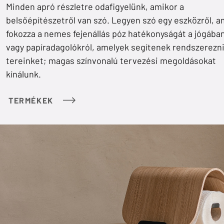
Minden apró részletre odafigyelünk, amikor a
belsőépítészetről van szó. Legyen szó egy eszközről, a
fokozza a nemes fejenállás póz hatékonyságát a jógában
vagy papíradagolókról, amelyek segítenek rendszerezn
tereinket; magas színvonalú tervezési megoldásokat
kínálunk.
TERMÉKEK