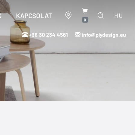
G
KAPCSOLAT
HU
0
+36 30 234 4561
info@plydesign.eu