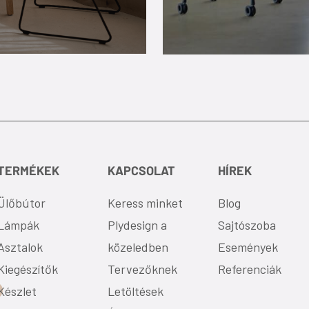
TERMÉKEK
KAPCSOLAT
HÍREK
Ülőbútor
Keress minket
Blog
Lámpák
Plydesign a
Sajtószoba
Asztalok
közeledben
Események
Kiegészítők
Tervezőknek
Referenciák
Készlet
Letöltések