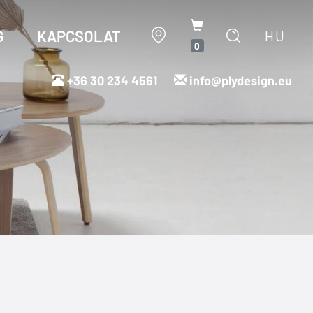
G
KAPCSOLAT
HU
0
+36 30 234 4561
info@plydesign.eu