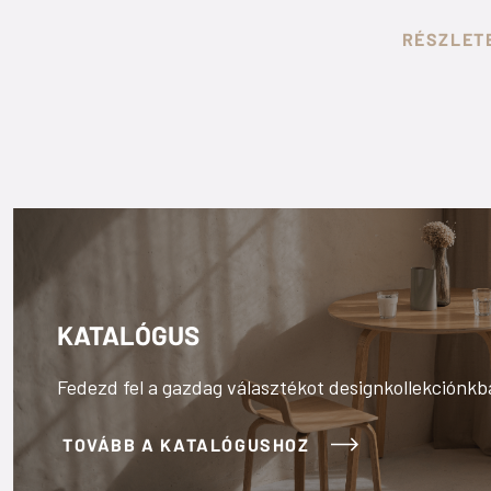
K
RÉSZLET
KATALÓGUS
Fedezd fel a gazdag választékot designkollekciónk
TOVÁBB A KATALÓGUSHOZ