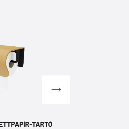
ETTPAPÍR-TARTÓ
CAPTAIN TO