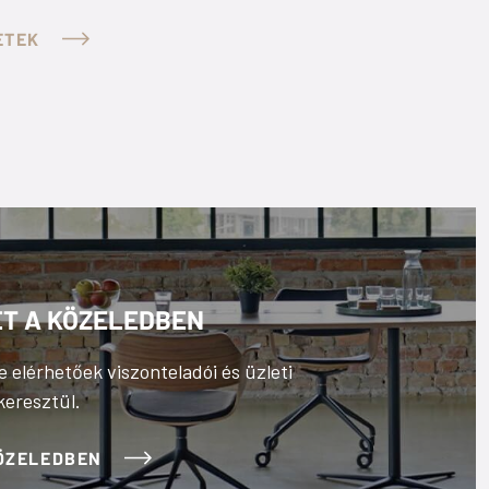
NEDVESTÖRLŐ
ETEK
RÉS
ET A KÖZELEDBEN
e elérhetőek viszonteladói és üzleti
keresztül.
KÖZELEDBEN