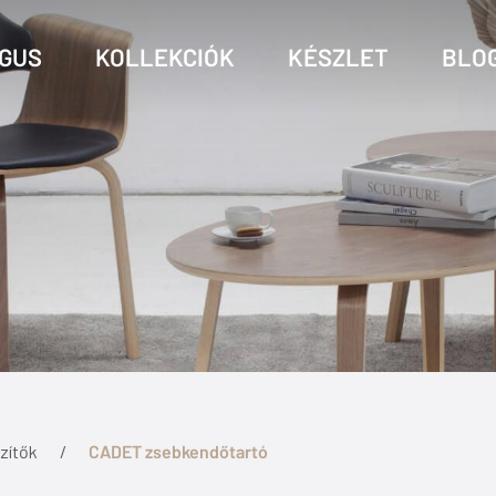
GUS
KOLLEKCIÓK
KÉSZLET
BLO
zítők
CADET zsebkendőtartó