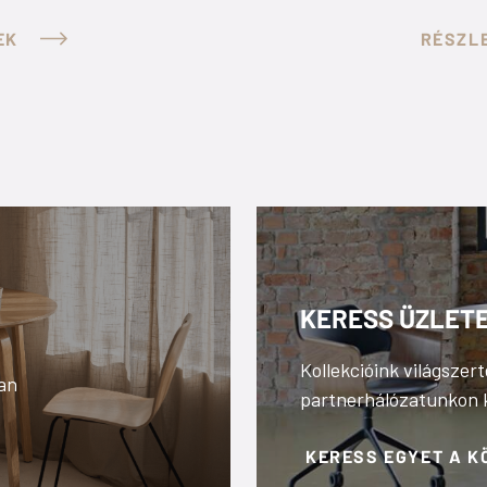
EK
RÉSZL
KERESS ÜZLET
Kollekcióink világszert
ban
partnerhálózatunkon 
KERESS EGYET A 