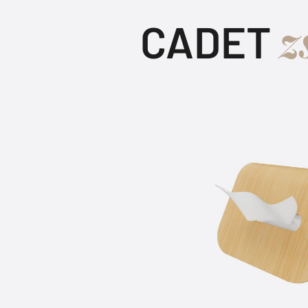
z
CADET