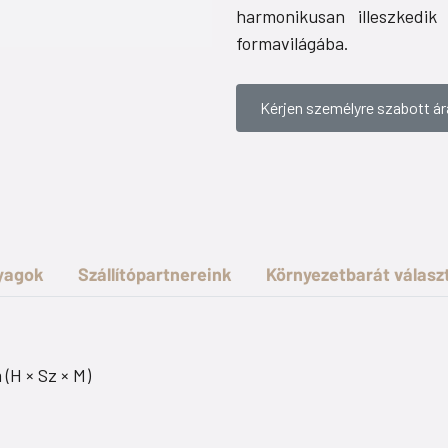
harmonikusan illeszkedik
formavilágába.
Kérjen személyre szabott ár
nyagok
Szállítópartnereink
Környezetbarát válasz
 (H × Sz × M)