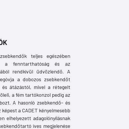
ÓK
zsebkendők teljes egészében
mi a fenntarthatóság és az
jából rendkívül üdvözlendő. A
egóvja a dobozos zsebkendőt
 és átázástól, mivel a rétegelt
öleli, a fém tartókonzol pedig az
dobozt. A hasonló zsebkendő- és
z képest a CADET kényelmesebb
ten elhelyezett adagolónyílásnak
ebkendőtartó íves megjelenése