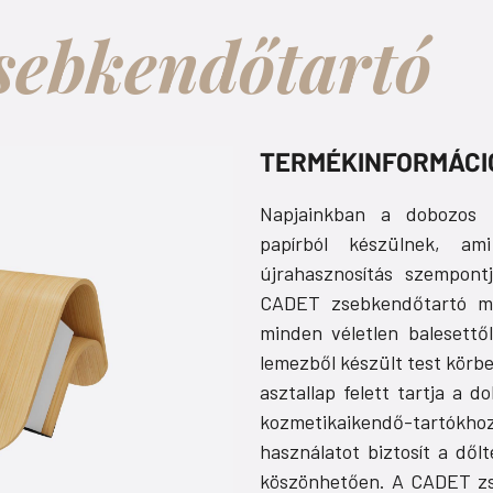
sebkendőtartó
TERMÉKINFORMÁCI
Napjainkban a dobozos 
papírból készülnek, a
újrahasznosítás szempont
CADET zsebkendőtartó m
minden véletlen balesettől
lemezből készült test körbe
asztallap felett tartja a 
kozmetikaikendő-tartókho
használatot biztosít a dől
köszönhetően. A CADET zs