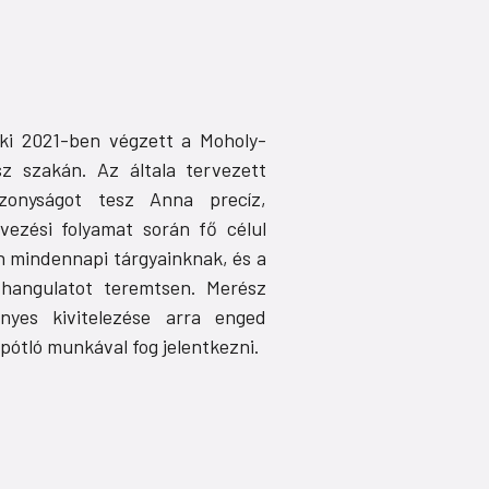
aki 2021-ben végzett a Moholy-
 szakán. Az általa tervezett
izonyságot tesz Anna precíz,
rvezési folyamat során fő célul
on mindennapi tárgyainknak, és a
 hangulatot teremtsen. Merész
nyes kivitelezése arra enged
pótló munkával fog jelentkezni.