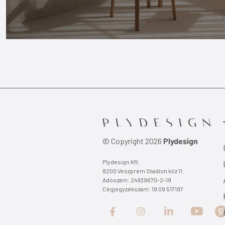
© Copyright 2026
Plydesign
Plydesign Kft.
8200 Veszprém Stadion köz 11.
Adószám: 24939670-2-19
Cégjegyzékszám: 19 09 517197