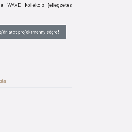
 a WAVE kollekció jellegzetes
ajánlatot projektmennyiségre!
tás